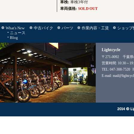
車検:
車検3年付
車両価格:
SOLD OUT
What's New
中古バイク
パーツ
作業内容・工賃
ショップ
ニュース
Blog
Lightcycle
〒271-0092 千葉
営業時間: 10:30～19:
TEL: 047-308-7520
E-mail: mail@lightcycl